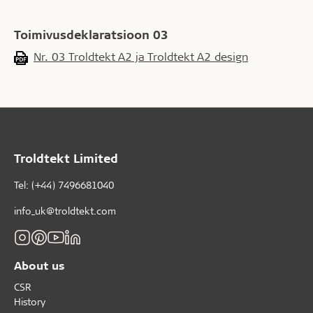
Toimivusdeklaratsioon 03
Nr. 03 Troldtekt A2 ja Troldtekt A2 design
Troldtekt Limited
Tel: (+44) 7496681040
info_uk@troldtekt.com
About us
CSR
History